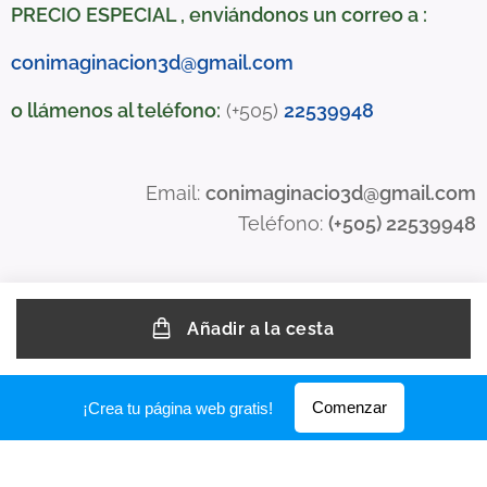
PRECIO ESPECIAL , enviándonos un correo a :
conimaginacion3d@gmail.com
o llámenos al teléfono:
(+505)
22539948
Email:
conimaginacio3d
@gmail.com
Teléfono:
(+505) 22539948
Creado con
Webnode
Añadir a la cesta
Comenzar
¡Crea tu página web gratis!